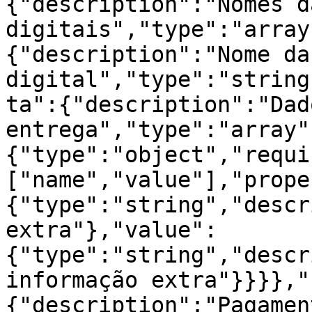
{"description":"Nomes d
digitais","type":"array
{"description":"Nome da
digital","type":"string
ta":{"description":"Dad
entrega","type":"array"
{"type":"object","requi
["name","value"],"prope
{"type":"string","descr
extra"},"value":
{"type":"string","descr
informação extra"}}}},"
{"description":"Pagamen