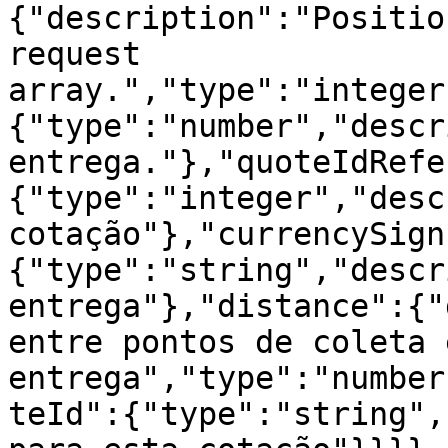
{"description":"Positio
request 
array.","type":"integer
{"type":"number","descr
entrega."},"quoteIdRefe
{"type":"integer","desc
cotação"},"currencySign
{"type":"string","descr
entrega"},"distance":{"
entre pontos de coleta e
entrega","type":"number
teId":{"type":"string",