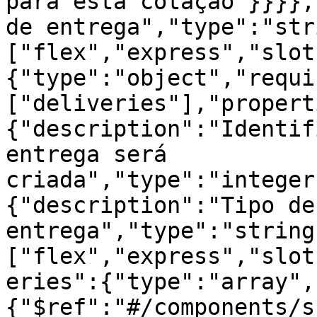
para esta cotação"}}}},
de entrega","type":"str
["flex","express","slot
{"type":"object","requi
["deliveries"],"propert
{"description":"Identif
entrega será 
criada","type":"integer
{"description":"Tipo de 
entrega","type":"string
["flex","express","slot
eries":{"type":"array",
{"$ref":"#/components/s