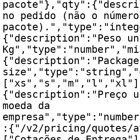
pacote"},"qty":{"descri
no pedido (não o número
pacote).","type":"integ
{"description":"Peso un
Kg","type":"number","mi
{"description":"Package 
size","type":"string","
["xs","s","m","l","xl"]
{"description":"Preço u
moeda da 
empresa","type":"number
:{"/v2/pricing/quotes/a
["Cotações de Entrega"]