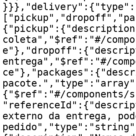
}}},"delivery":{"type":
["pickup","dropoff","pa
{"pickup":{"description
coleta","$ref":"#/compo
e"},"dropoff":{"descrip
entrega","$ref":"#/comp
ce"},"packages":{"descr
pacote.","type":"array"
{"$ref":"#/components/s
"referenceId":{"descrip
externo da entrega, pod
pedido","type":"string"