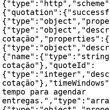
{"type":"http","scheme"
{"quotation":{"successf
{"type":"object","prope
{"type":"object","descr
cotação","properties":{
{"type":"object","descr
{"name":{"type":"string
cotação"},"quoteId":
{"type":"integer","desc
cotação"},"timeWindows"
tempo para agendar 
entregas.","type":"arra
{"type":"object","prope