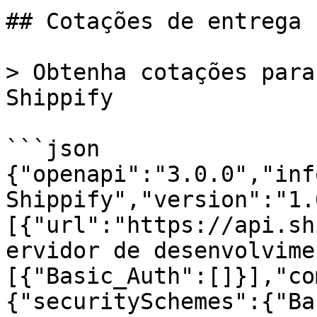
## Cotações de entrega

> Obtenha cotações para
Shippify

```json

{"openapi":"3.0.0","inf
Shippify","version":"1.
[{"url":"https://api.sh
ervidor de desenvolvime
[{"Basic_Auth":[]}],"co
{"securitySchemes":{"Ba