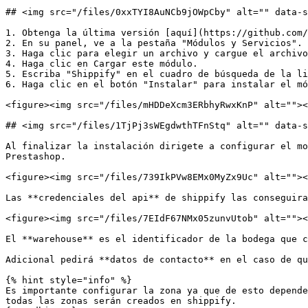
## <img src="/files/0xxTYI8AuNCb9jOWpCby" alt="" data-s
1. Obtenga la última versión [aquí](https://github.com/
2. En su panel, ve a la pestaña "Módulos y Servicios". 
3. Haga clic para elegir un archivo y cargue el archivo
4. Haga clic en Cargar este módulo.

5. Escriba "Shippify" en el cuadro de búsqueda de la li
6. Haga clic en el botón "Instalar" para instalar el mó
<figure><img src="/files/mHDDeXcm3ERbhyRwxKnP" alt=""><
## <img src="/files/1TjPj3sWEgdwthTFnStq" alt="" data-s
Al finalizar la instalación dirigete a configurar el mo
Prestashop.

<figure><img src="/files/739IkPVw8EMx0MyZx9Uc" alt=""><
Las **credenciales del api** de shippify las conseguira
<figure><img src="/files/7EIdF67NMx05zunvUtob" alt=""><
El **warehouse** es el identificador de la bodega que c
Adicional pedirá **datos de contacto** en el caso de qu
{% hint style="info" %}

Es importante configurar la zona ya que de esto depende
todas las zonas serán creados en shippify.
