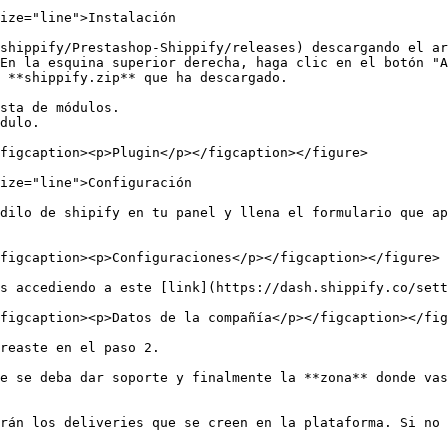
ize="line">Instalación

shippify/Prestashop-Shippify/releases) descargando el ar
En la esquina superior derecha, haga clic en el botón "A
 **shippify.zip** que ha descargado.

sta de módulos.

dulo.

figcaption><p>Plugin</p></figcaption></figure>

ize="line">Configuración

dilo de shipify en tu panel y llena el formulario que ap
figcaption><p>Configuraciones</p></figcaption></figure>

s accediendo a este [link](https://dash.shippify.co/sett
figcaption><p>Datos de la compañía</p></figcaption></fig
reaste en el paso 2.

e se deba dar soporte y finalmente la **zona** donde vas
rán los deliveries que se creen en la plataforma. Si no 