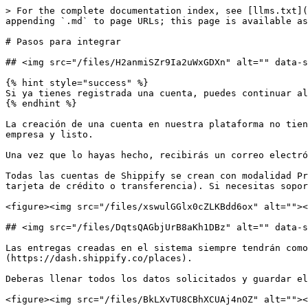
> For the complete documentation index, see [llms.txt](
appending `.md` to page URLs; this page is available as
# Pasos para integrar

## <img src="/files/H2anmiSZr9Ia2uWxGDXn" alt="" data-s
{% hint style="success" %}

Si ya tienes registrada una cuenta, puedes continuar al
{% endhint %}

La creación de una cuenta en nuestra plataforma no tien
empresa y listo.

Una vez que lo hayas hecho, recibirás un correo electró
Todas las cuentas de Shippify se crean con modalidad Pr
tarjeta de crédito o transferencia). Si necesitas sopor
<figure><img src="/files/xswulGGlx0cZLKBdd6ox" alt=""><
## <img src="/files/DqtsQAGbjUrB8aKh1DBz" alt="" data-s
Las entregas creadas en el sistema siempre tendrán como
(https://dash.shippify.co/places).

Deberas llenar todos los datos solicitados y guardar el
<figure><img src="/files/BkLXvTU8CBhXCUAj4nOZ" alt=""><