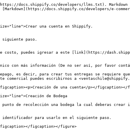
https://docs.shippify.co/developers/llms.txt). Markdown 
 [Markdown](https://docs.shippify.co/developers/e-commer
ize="line">Crear una cuenta en Shippify.

 siguiente paso.

e costo, puedes igresar a este [link](https://dash.shipp
nico con más información (De no ser así, por favor contá
epago, es decir, para crear tus entregas se requiere que
te comercial puedes escribirnos a <ventaschile@shippify.
figcaption><p>Creación de una cuenta</p></figcaption></f
ize="line">Creación de Bodega

 punto de recolección una bodega la cual deberas crear i
 identificador para usarlo en el siguiente paso.

figcaption></figcaption></figure>
