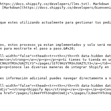
https://docs.shippify.co/developers/llms.txt). Markdown 
 [Markdown](https://docs.shippify.co/developers/bienveni
que estes utilizando actualmente para gestionar tus pedi
os, estos procesos ya estan implementados y solo será ne
n para mostrarte el paso a paso.&#x20;

ll-width="false"><thead><tr><th></th><th data-hidden dat
merce</strong></a></p><p></p><p>Si tienes tu tienda en u
C9HzVTM3nJUAZTLY3">/pages/lEfC9HzVTM3nJUAZTLY3</a></td><
</p><p>Conoce las diversas maneras de integrar Shipify en
es información adicional puedes navegar directamente a n
ll-width="false"><thead><tr><th></th><th data-hidden dat
eEjs"><strong>Shippify Api</strong></a></p><p></p><p>Con