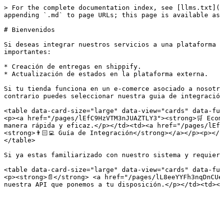
> For the complete documentation index, see [llms.txt](
appending `.md` to page URLs; this page is available as
# Bienvenidos

Si deseas integrar nuestros servicios a una plataforma 
importantes:

* Creación de entregas en shippify.

* Actualización de estados en la plataforma externa.

Si tu tienda funciona en un e-comerce asociado a nosotr
contrario puedes seleccionar nuestra guia de integració
<table data-card-size="large" data-view="cards" data-fu
<p><a href="/pages/lEfC9HzVTM3nJUAZTLY3"><strong>🛒 Eco
manera rápida y eficaz.</p></td><td><a href="/pages/lEf
<strong>👨🏻‍💻 Guía de Integración</strong></a></p><p>
</table>

Si ya estas familiarizado con nuestro sistema y requier
<table data-card-size="large" data-view="cards" data-fu
<p><strong>📄</strong> <a href="/pages/lL8eeYYFh3nqDnCU