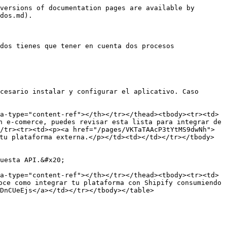
versions of documentation pages are available by 
dos.md).

dos tienes que tener en cuenta dos procesos 
cesario instalar y configurar el aplicativo. Caso 
a-type="content-ref"></th></tr></thead><tbody><tr><td>
n e-comerce, puedes revisar esta lista para integrar de 
/tr><tr><td><p><a href="/pages/VKTaTAAcP3tYtMS9dwNh"> 
 tu plataforma externa.</p></td><td></td></tr></tbody>
uesta API.&#x20;

a-type="content-ref"></th></tr></thead><tbody><tr><td>
oce como integrar tu plataforma con Shipify consumiendo 